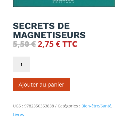
SECRETS DE
MAGNETISEURS
Le
Le
5,50
€
2,75
€
TTC
prix
prix
initial
actuel
quantité
était :
est :
de
5,50 €.
2,75 €.
SECRETS
Ajouter au panier
DE
MAGNETISEURS
UGS :
9782350353838
Catégories :
Bien-être/Santé
,
Livres