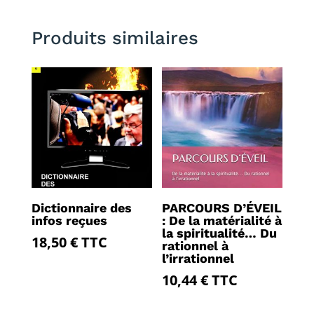
Produits similaires
Dictionnaire des
PARCOURS D’ÉVEIL
infos reçues
: De la matérialité à
la spiritualité… Du
18,50
€
TTC
rationnel à
l’irrationnel
10,44
€
TTC