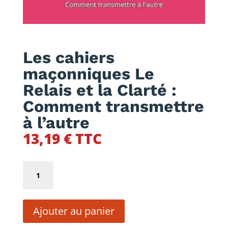
Les cahiers
maçonniques Le
Relais et la Clarté :
Comment transmettre
à l’autre
13,19
€
TTC
quantité
de
Les
Ajouter au panier
cahiers