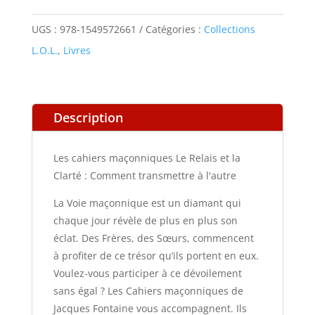
maçonniques
Le
UGS :
978-1549572661
Catégories :
Collections
Relais
L.O.L.
,
Livres
et
la
Clarté
Description
:
Comment
Les cahiers maçonniques Le Relais et la
transmettre
Clarté : Comment transmettre à l'autre
à
La Voie maçonnique est un diamant qui
l'autre
chaque jour révèle de plus en plus son
éclat. Des Frères, des Sœurs, commencent
à profiter de ce trésor qu’ils portent en eux.
Voulez-vous participer à ce dévoilement
sans égal ? Les Cahiers maçonniques de
Jacques Fontaine vous accompagnent. Ils