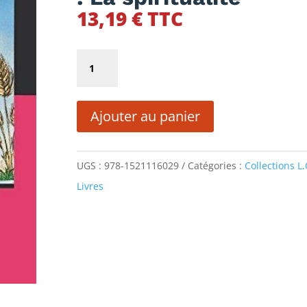
13,19
€
TTC
quantité
de
Les
Ajouter au panier
cahiers
maçonniques
Le
UGS :
978-1521116029
Catégories :
Collections L.
Germe
Livres
et
la
Blancheur
:
La
spiritualité