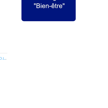
O.L.
,