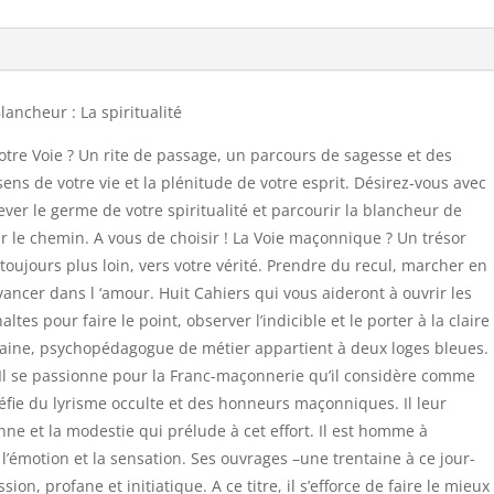
ancheur : La spiritualité
otre Voie ? Un rite de passage, un parcours de sagesse et des
ns de votre vie et la plénitude de votre esprit. Désirez-vous avec
ever le germe de votre spiritualité et parcourir la blancheur de
ur le chemin. A vous de choisir ! La Voie maçonnique ? Un trésor
t toujours plus loin, vers votre vérité. Prendre du recul, marcher en
 avancer dans l ‘amour. Huit Cahiers qui vous aideront à ouvrir les
ltes pour faire le point, observer l’indicible et le porter à la claire
taine, psychopédagogue de métier appartient à deux loges bleues.
e. Il se passionne pour la Franc-maçonnerie qu’il considère comme
méfie du lyrisme occulte et des honneurs maçonniques. Il leur
ne et la modestie qui prélude à cet effort. Il est homme à
 l’émotion et la sensation. Ses ouvrages –une trentaine à ce jour-
on, profane et initiatique. A ce titre, il s’efforce de faire le mieux