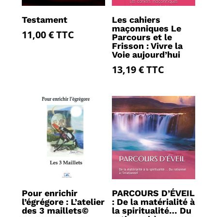
Testament
Les cahiers
maçonniques Le
11,00
€
TTC
Parcours et le
Frisson : Vivre la
Voie aujourd’hui
13,19
€
TTC
Pour enrichir
PARCOURS D’ÉVEIL
l’égrégore : L’atelier
: De la matérialité à
des 3 maillets©
la spiritualité… Du