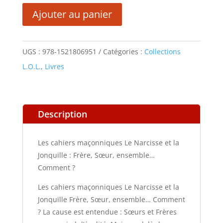
Les
Ajouter au panier
cahiers
maçonniques
Le
UGS :
978-1521806951
Catégories :
Collections
Narcisse
L.O.L.
,
Livres
et
la
Jonquille
Description
:
Frère,
Les cahiers maçonniques Le Narcisse et la
Sœur,
Jonquille : Frère, Sœur, ensemble…
ensemble…
Comment ?
Comment
Les cahiers maçonniques Le Narcisse et la
?
Jonquille Frère, Sœur, ensemble… Comment
? La cause est entendue : Sœurs et Frères