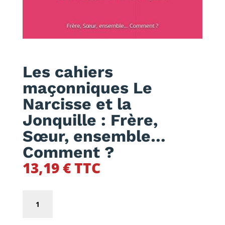
Les cahiers
maçonniques Le
Narcisse et la
Jonquille : Frère,
Sœur, ensemble…
Comment ?
13,19
€
TTC
quantité
de