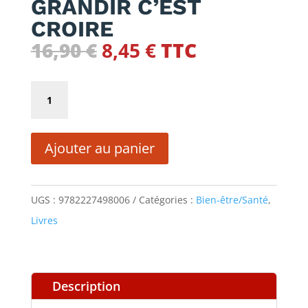
GRANDIR C’EST
CROIRE
Le
Le
16,90
€
8,45
€
TTC
prix
prix
initial
actuel
quantité
était :
est :
de
16,90 €.
8,45 €.
GRANDIR
Ajouter au panier
C'EST
CROIRE
UGS :
9782227498006
Catégories :
Bien-être/Santé
,
Livres
Description