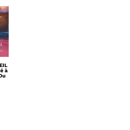
EIL
té à
 Du