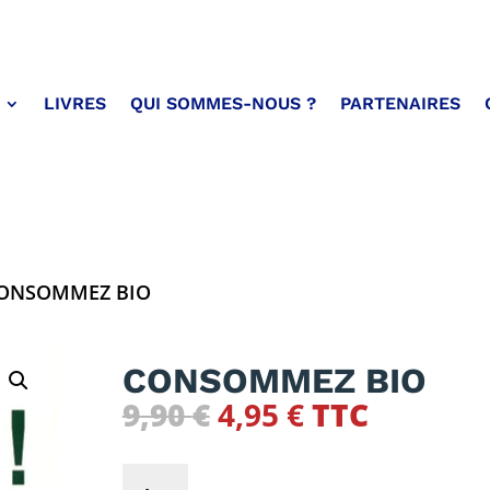
LIVRES
QUI SOMMES-NOUS ?
PARTENAIRES
CONSOMMEZ BIO
CONSOMMEZ BIO
Le
Le
9,90
€
4,95
€
TTC
prix
prix
initial
actuel
quantité