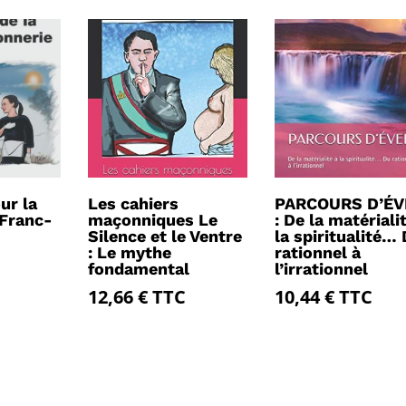
ur la
Les cahiers
PARCOURS D’ÉV
 Franc-
maçonniques Le
: De la matériali
Silence et le Ventre
la spiritualité…
: Le mythe
rationnel à
fondamental
l’irrationnel
12,66
€
TTC
10,44
€
TTC