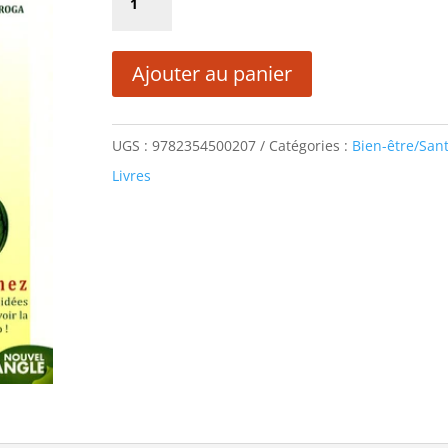
était :
est :
de
9,90 €.
4,95 €.
CONSOMMEZ
Ajouter au panier
BIO
UGS :
9782354500207
Catégories :
Bien-être/San
Livres