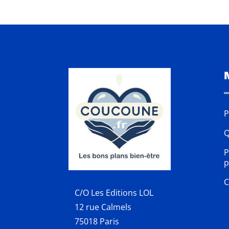
P
Q
P
p
C
C/O Les Editions LOL
12 rue Calmels
75018 Paris