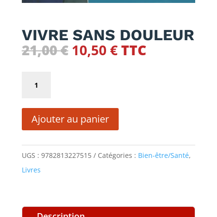
VIVRE SANS DOULEUR
Le
Le
21,00
€
10,50
€
TTC
prix
prix
initial
actuel
quantité
était :
est :
de
21,00 €.
10,50 €.
VIVRE
Ajouter au panier
SANS
DOULEUR
UGS :
9782813227515
Catégories :
Bien-être/Santé
,
Livres
Description