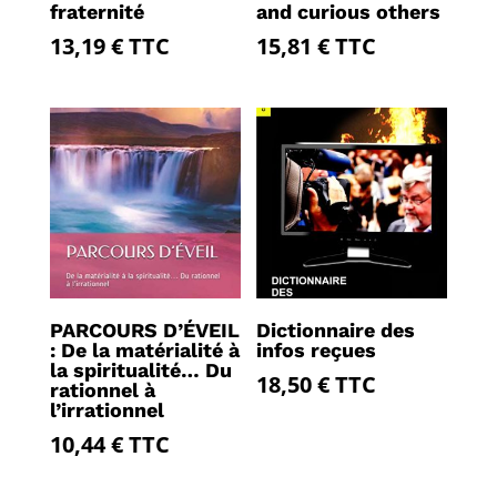
fraternité
and curious others
13,19
€
TTC
15,81
€
TTC
PARCOURS D’ÉVEIL
Dictionnaire des
: De la matérialité à
infos reçues
la spiritualité… Du
18,50
€
TTC
rationnel à
l’irrationnel
10,44
€
TTC