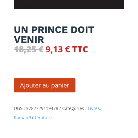
UN PRINCE DOIT
VENIR
Le
Le
18,25
€
9,13
€
TTC
prix
prix
initial
actuel
quantité
était :
est :
de
18,25 €.
9,13 €.
Ajouter au panier
UN
PRINCE
UGS :
9782729119478
Catégories :
Livres
,
DOIT
Roman/Littérature
VENIR