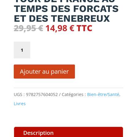
TEMPS DES FORCATS
ET DES TENEBREUX
Le
Le
29,95
€
14,98
€
TTC
prix
prix
initial
actuel
quantité
était :
est :
de
29,95 €.
14,98 €.
TOUR
Ajouter au panier
DE
FRANCE
AU
UGS :
9782757604052
Catégories :
Bien-être/Santé
,
TEMPS
Livres
DES
FORCATS
ET
Description