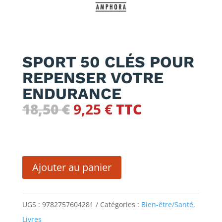
SPORT 50 CLÉS POUR
REPENSER VOTRE
ENDURANCE
Le
Le
18,50
€
9,25
€
TTC
prix
prix
initial
actuel
quantité
était :
est :
de
18,50 €.
9,25 €.
Ajouter au panier
SPORT
50
UGS :
9782757604281
Catégories :
Bien-être/Santé
,
CLÉS
Livres
POUR