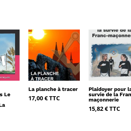
La planche à tracer
Plaidoyer pour l
s Le
survie de la Fra
17,00
€
TTC
maçonnerie
La
15,82
€
TTC