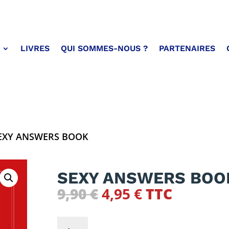
LIVRES
QUI SOMMES-NOUS ?
PARTENAIRES
EXY ANSWERS BOOK
SEXY ANSWERS BOO
Le
Le
9,90
€
4,95
€
TTC
prix
prix
initial
actuel
quantité