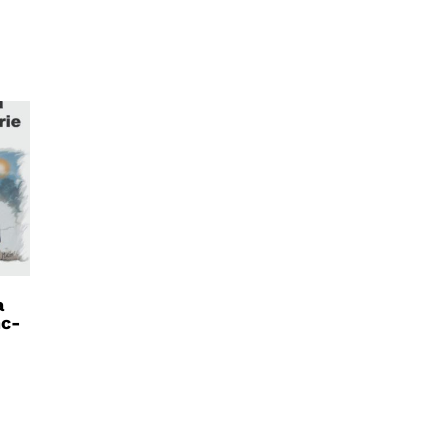
a
nc-