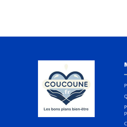
P
Q
P
p
C