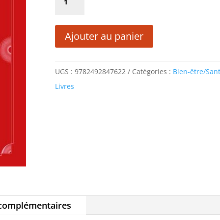
était :
est :
de
9,90 €.
4,95 €.
SEXY
Ajouter au panier
ANSWERS
BOOK
UGS :
9782492847622
Catégories :
Bien-être/San
Livres
 complémentaires