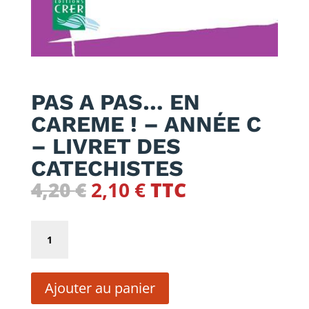
PAS A PAS… EN
CAREME ! – ANNÉE C
– LIVRET DES
CATECHISTES
Le
Le
4,20
€
2,10
€
TTC
prix
prix
initial
actuel
quantité
était :
est :
de
4,20 €.
2,10 €.
PAS
Ajouter au panier
A