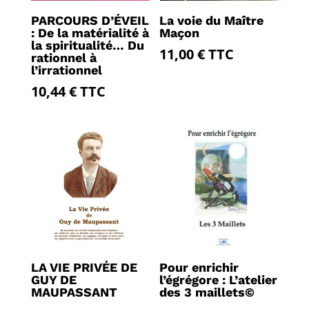
PARCOURS D’ÉVEIL
La voie du Maître
: De la matérialité à
Maçon
la spiritualité… Du
11,00
€
TTC
rationnel à
l’irrationnel
10,44
€
TTC
LA VIE PRIVÉE DE
Pour enrichir
GUY DE
l’égrégore : L’atelier
MAUPASSANT
des 3 maillets©