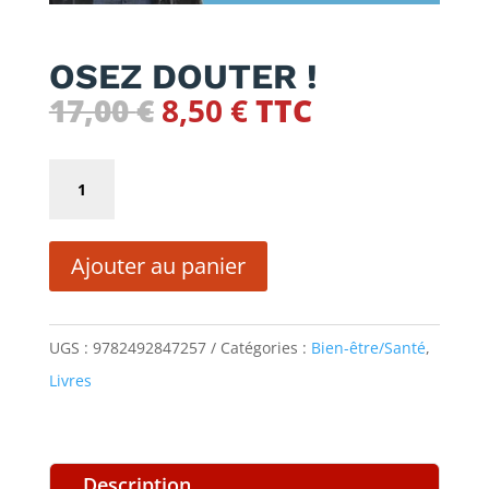
OSEZ DOUTER !
Le
Le
17,00
€
8,50
€
TTC
prix
prix
initial
actuel
quantité
était :
est :
de
17,00 €.
8,50 €.
OSEZ
Ajouter au panier
DOUTER
!
UGS :
9782492847257
Catégories :
Bien-être/Santé
,
Livres
Description