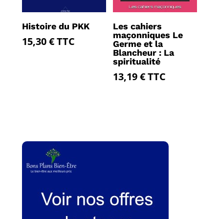
Histoire du PKK
Les cahiers
maçonniques Le
15,30
€
TTC
Germe et la
Blancheur : La
spiritualité
13,19
€
TTC