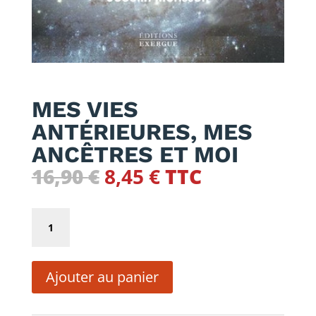
MES VIES
ANTÉRIEURES, MES
ANCÊTRES ET MOI
Le
Le
16,90
€
8,45
€
TTC
prix
prix
initial
actuel
quantité
était :
est :
de
16,90 €.
8,45 €.
MES
Ajouter au panier
VIES
ANTÉRIEURES,