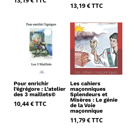
13,19
€
TTC
13,19
€
TTC
Pour enrichir
Les cahiers
l’égrégore : L’atelier
maçonniques
des 3 maillets©
Splendeurs et
Misères : Le génie
10,44
€
TTC
de la Voie
maçonnique
11,79
€
TTC