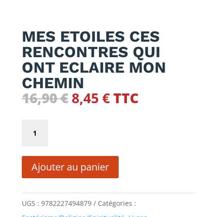
MES ETOILES CES
RENCONTRES QUI
ONT ECLAIRE MON
CHEMIN
Le
Le
16,90
€
8,45
€
TTC
prix
prix
initial
actuel
quantité
était :
est :
de
16,90 €.
8,45 €.
MES
Ajouter au panier
ETOILES
CES
RENCONTRES
UGS :
9782227494879
Catégories :
QUI