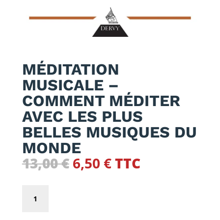
MÉDITATION
MUSICALE –
COMMENT MÉDITER
AVEC LES PLUS
BELLES MUSIQUES DU
MONDE
Le
Le
13,00
€
6,50
€
TTC
prix
prix
initial
actuel
quantité
était :
est :
de