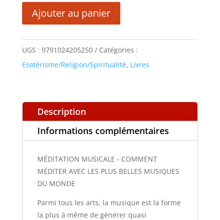
13,00 €.
6,50 €.
MÉDITATION
Ajouter au panier
MUSICALE
-
COMMENT
UGS :
9791024205250
Catégories :
MÉDITER
Esotérisme/Religion/Spiritualité
,
Livres
AVEC
LES
PLUS
Description
BELLES
Informations complémentaires
MUSIQUES
DU
MÉDITATION MUSICALE - COMMENT
MONDE
MÉDITER AVEC LES PLUS BELLES MUSIQUES
DU MONDE
Parmi tous les arts, la musique est la forme
la plus à même de générer quasi