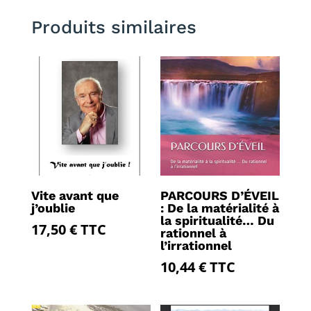
Produits similaires
Vite avant que
PARCOURS D’ÉVEIL
j’oublie
: De la matérialité à
la spiritualité… Du
17,50
€
TTC
rationnel à
l’irrationnel
10,44
€
TTC