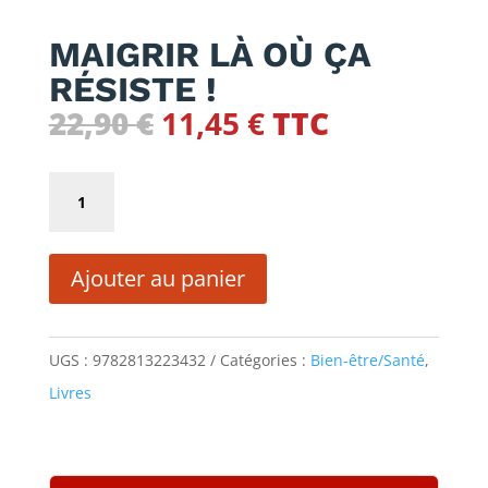
MAIGRIR LÀ OÙ ÇA
RÉSISTE !
Le
Le
22,90
€
11,45
€
TTC
prix
prix
initial
actuel
quantité
était :
est :
de
22,90 €.
11,45 €.
MAIGRIR
Ajouter au panier
LÀ
OÙ
ÇA
UGS :
9782813223432
Catégories :
Bien-être/Santé
,
RÉSISTE
Livres
!