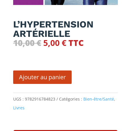
L’HYPERTENSION
ARTÉRIELLE
Le
Le
10,00
€
5,00
€
TTC
prix
prix
initial
actuel
quantité
était :
est :
de
10,00 €.
5,00 €.
Ajouter au panier
L'HYPERTENSION
ARTÉRIELLE
UGS :
9782916784823
Catégories :
Bien-être/Santé
,
Livres