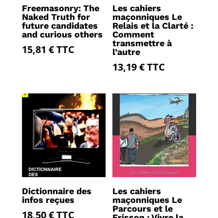
Freemasonry: The
Les cahiers
Naked Truth for
maçonniques Le
future candidates
Relais et la Clarté :
and curious others
Comment
transmettre à
15,81
€
TTC
l’autre
13,19
€
TTC
Dictionnaire des
Les cahiers
infos reçues
maçonniques Le
Parcours et le
18,50
€
TTC
Frisson : Vivre la