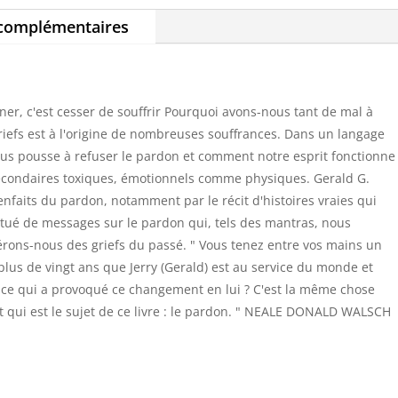
 complémentaires
ner, c'est cesser de souffrir Pourquoi avons-nous tant de mal à
riefs est à l'origine de nombreuses souffrances. Dans un langage
 nous pousse à refuser le pardon et comment notre esprit fonctionne
ts secondaires toxiques, émotionnels comme physiques. Gerald G.
enfaits du pardon, notamment par le récit d'histoires vraies qui
nctué de messages sur le pardon qui, tels des mantras, nous
rons-nous des griefs du passé. " Vous tenez entre vos mains un
it plus de vingt ans que Jerry (Gerald) est au service du monde et
t-ce qui a provoqué ce changement en lui ? C'est la même chose
qui est le sujet de ce livre : le pardon. " NEALE DONALD WALSCH