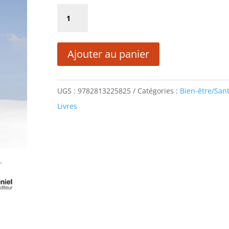
initial
actuel
quantité
était :
est :
de
12,90 €.
6,45 €.
LE
Ajouter au panier
POUVOIR
DE
GUÉRISON
UGS :
9782813225825
Catégories :
Bien-être/San
DU
Livres
PARDON