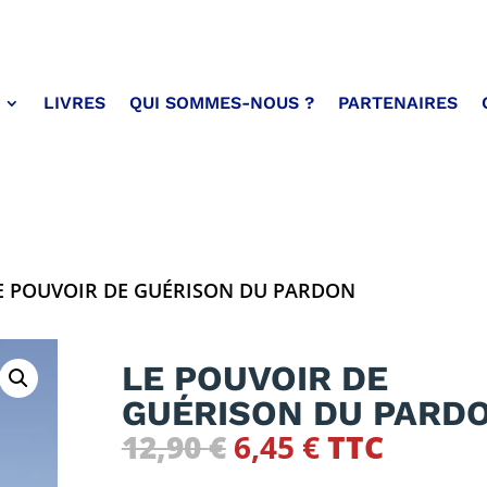
LIVRES
QUI SOMMES-NOUS ?
PARTENAIRES
E POUVOIR DE GUÉRISON DU PARDON
LE POUVOIR DE
GUÉRISON DU PARD
Le
Le
12,90
€
6,45
€
TTC
prix
prix