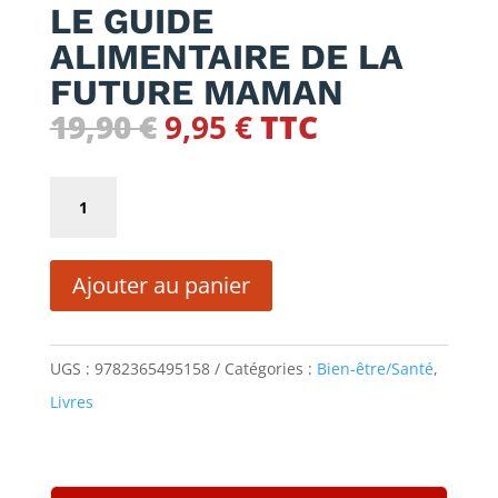
LE GUIDE
ALIMENTAIRE DE LA
FUTURE MAMAN
Le
Le
19,90
€
9,95
€
TTC
prix
prix
initial
actuel
quantité
était :
est :
de
19,90 €.
9,95 €.
LE
Ajouter au panier
GUIDE
ALIMENTAIRE
DE
UGS :
9782365495158
Catégories :
Bien-être/Santé
,
LA
Livres
FUTURE
MAMAN