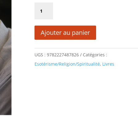
initial
actuel
quantité
était :
est :
de
13,00 €.
6,50 €.
LA
Ajouter au panier
SOLIDARITÉ,
J'Y
CROIS
UGS :
9782227487826
Catégories :
Esotérisme/Religion/Spiritualité
,
Livres