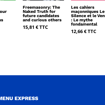
Freemasonry: The
Les cahiers
our
Naked Truth for
maçonniques Le
future candidates
Silence et le Ven
ns
and curious others
: Le mythe
fondamental
15,81
€
TTC
12,66
€
TTC
MENU EXPRESS