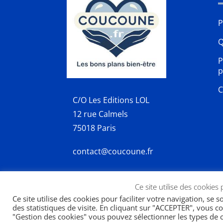
P
Q
P
p
C
C/O Les Editions LOL
12 rue Calmels
75018 Paris
contact@coucoune.fr
Ce site utilise des cookies
Ce site utilise des cookies pour faciliter votre navigation, se 
des statistiques de visite. En cliquant sur "ACCEPTER", vous co
Copyright 2026 | designed by
SWP
"Gestion des cookies" vous pouvez sélectionner les types de c