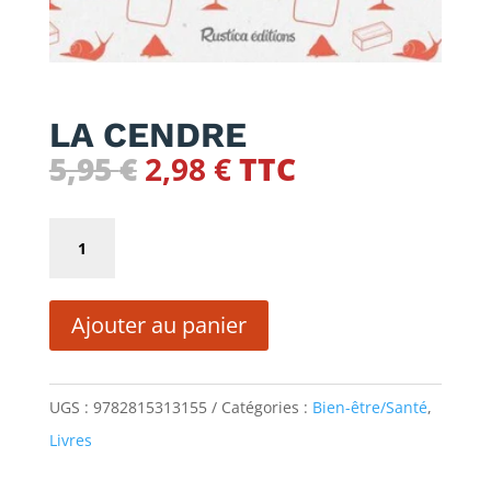
LA CENDRE
Le
Le
5,95
€
2,98
€
TTC
prix
prix
initial
actuel
quantité
était :
est :
de
5,95 €.
2,98 €.
LA
Ajouter au panier
CENDRE
UGS :
9782815313155
Catégories :
Bien-être/Santé
,
Livres