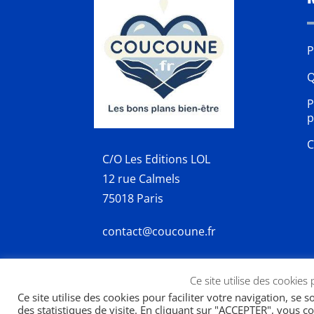
P
Q
P
p
C
C/O Les Editions LOL
12 rue Calmels
75018 Paris
contact@coucoune.fr
Ce site utilise des cookies
Ce site utilise des cookies pour faciliter votre navigation, se 
des statistiques de visite. En cliquant sur "ACCEPTER", vous co
Copyright 2026 | designed by
SWP