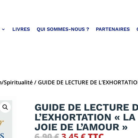
LIVRES
QUI SOMMES-NOUS ?
PARTENAIRES
/Spiritualité
/ GUIDE DE LECTURE DE L’EXHORTATION
GUIDE DE LECTURE 
L’EXHORTATION « LA
JOIE DE L’AMOUR »
Le
Le
6,90
€
3,45
€
TTC