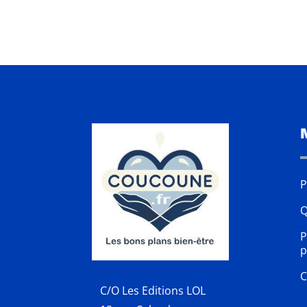
P
Q
P
p
C
C/O Les Editions LOL