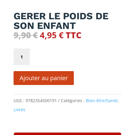
GERER LE POIDS DE
SON ENFANT
Le
Le
9,90
€
4,95
€
TTC
prix
prix
initial
actuel
quantité
était :
est :
de
9,90 €.
4,95 €.
GERER
Ajouter au panier
LE
POIDS
DE
UGS :
9782354500191
Catégories :
Bien-être/Santé
,
SON
Livres
ENFANT