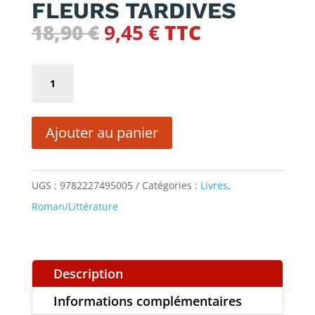
FLEURS TARDIVES
Le
Le
18,90
€
9,45
€
TTC
prix
prix
initial
actuel
quantité
était :
est :
de
18,90 €.
9,45 €.
FLEURS
Ajouter au panier
TARDIVES
UGS :
9782227495005
Catégories :
Livres
,
Roman/Littérature
Description
Informations complémentaires