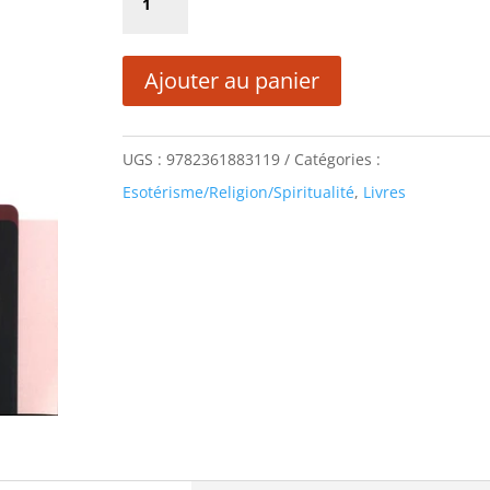
était :
est :
de
17,00 €.
8,50 €.
ENTRE
Ajouter au panier
DEUX
MONDES
UGS :
9782361883119
Catégories :
Esotérisme/Religion/Spiritualité
,
Livres