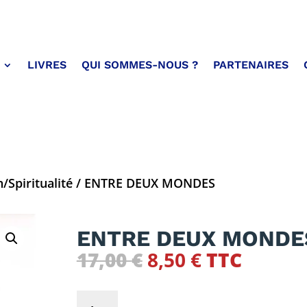
LIVRES
QUI SOMMES-NOUS ?
PARTENAIRES
/Spiritualité
/ ENTRE DEUX MONDES
ENTRE DEUX MONDE
Le
Le
17,00
€
8,50
€
TTC
prix
prix
initial
actuel
quantité