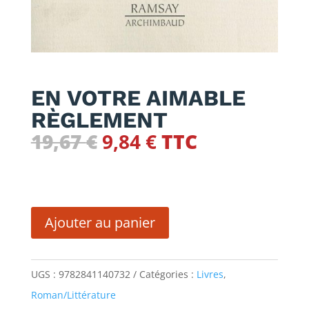
EN VOTRE AIMABLE
RÈGLEMENT
Le
Le
19,67
€
9,84
€
TTC
prix
prix
initial
actuel
quantité
était :
est :
de
19,67 €.
9,84 €.
Ajouter au panier
EN
VOTRE
UGS :
9782841140732
Catégories :
Livres
,
AIMABLE
Roman/Littérature
RÈGLEMENT