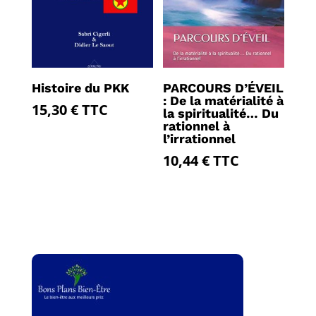
Histoire du PKK
PARCOURS D’ÉVEIL
: De la matérialité à
15,30
€
TTC
la spiritualité… Du
rationnel à
l’irrationnel
10,44
€
TTC