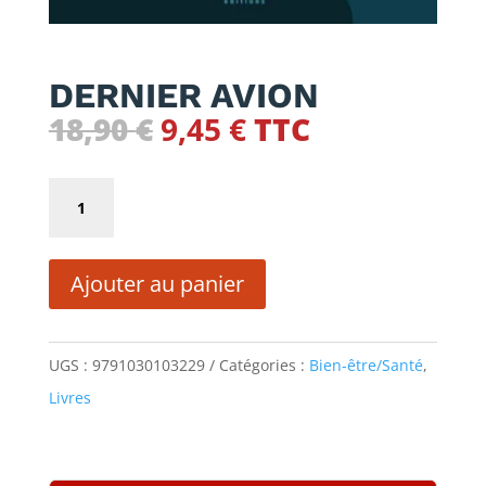
DERNIER AVION
Le
Le
18,90
€
9,45
€
TTC
prix
prix
initial
actuel
quantité
était :
est :
de
18,90 €.
9,45 €.
DERNIER
Ajouter au panier
AVION
UGS :
9791030103229
Catégories :
Bien-être/Santé
,
Livres