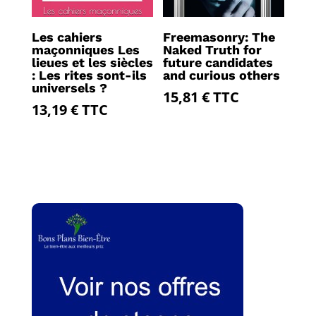
Les cahiers
Freemasonry: The
maçonniques Les
Naked Truth for
lieues et les siècles
future candidates
: Les rites sont-ils
and curious others
universels ?
15,81
€
TTC
13,19
€
TTC