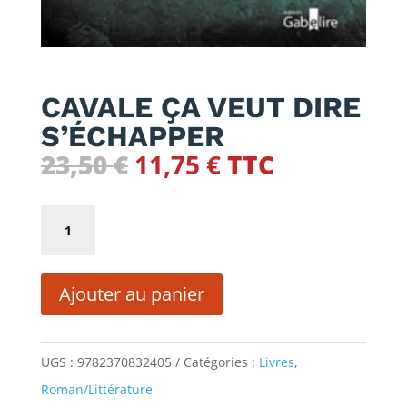
CAVALE ÇA VEUT DIRE
S’ÉCHAPPER
Le
Le
23,50
€
11,75
€
TTC
prix
prix
initial
actuel
quantité
était :
est :
de
23,50 €.
11,75 €.
CAVALE
Ajouter au panier
ÇA
VEUT
DIRE
UGS :
9782370832405
Catégories :
Livres
,
S'ÉCHAPPER
Roman/Littérature