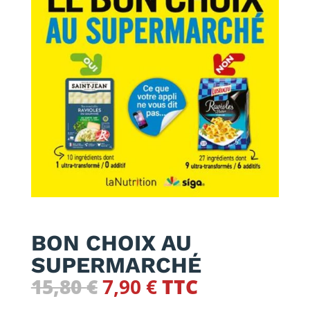
BON CHOIX AU
SUPERMARCHÉ
Le
Le
15,80
€
7,90
€
TTC
prix
prix