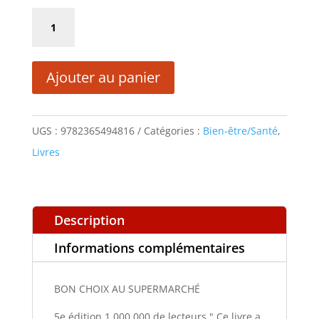
initial
actuel
quantité
était :
est :
de
15,80 €.
7,90 €.
BON
Ajouter au panier
CHOIX
AU
SUPERMARCHÉ
UGS :
9782365494816
Catégories :
Bien-être/Santé
,
Livres
Description
Informations complémentaires
BON CHOIX AU SUPERMARCHÉ
5e édition 1 000 000 de lecteurs " Ce livre a