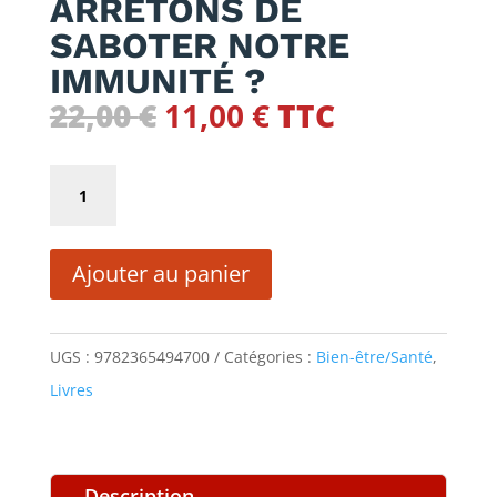
ARRÊTONS DE
SABOTER NOTRE
IMMUNITÉ ?
Le
Le
22,00
€
11,00
€
TTC
prix
prix
initial
actuel
quantité
était :
est :
de
22,00 €.
11,00 €.
ARRÊTONS
Ajouter au panier
DE
SABOTER
NOTRE
UGS :
9782365494700
Catégories :
Bien-être/Santé
,
IMMUNITÉ
Livres
?
Description