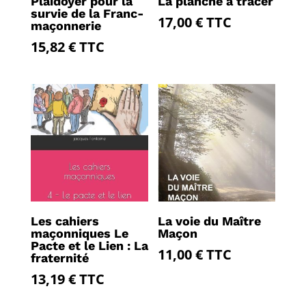
Plaidoyer pour la
La planche à tracer
survie de la Franc-
17,00
€
TTC
maçonnerie
15,82
€
TTC
Les cahiers
La voie du Maître
maçonniques Le
Maçon
Pacte et le Lien : La
11,00
€
TTC
fraternité
13,19
€
TTC