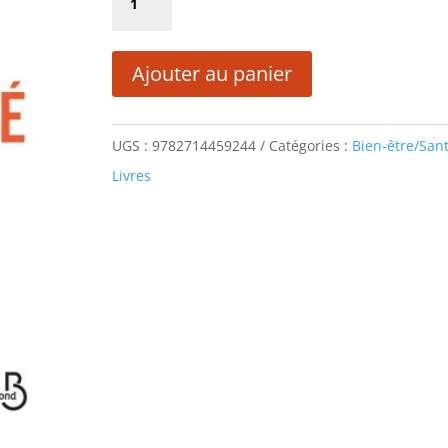
était :
est :
de
21,00 €.
10,50 €.
ANXIÉTÉ
Ajouter au panier
UGS :
9782714459244
Catégories :
Bien-être/San
Livres