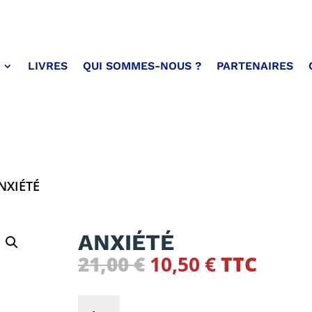
LIVRES
QUI SOMMES-NOUS ?
PARTENAIRES
NXIÉTÉ
ANXIÉTÉ
Le
Le
21,00
€
10,50
€
TTC
prix
prix
initial
actuel
quantité