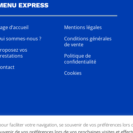
MENU EXPRESS
age d’accueil
Mentions légales
ui sommes-nous ?
Conditions générales
de vente
roposez vos
restations
Politique de
confidentialité
ontact
Cookies
 pour faciliter votre navigation, se souvenir de vos préférences lors 
souvenir de vos préférences lors de vos prochaines visites et effec