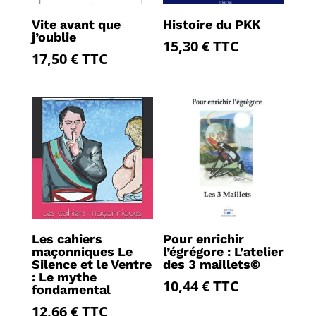
Vite avant que
Histoire du PKK
j’oublie
15,30
€
TTC
17,50
€
TTC
Les cahiers
Pour enrichir
maçonniques Le
l’égrégore : L’atelier
Silence et le Ventre
des 3 maillets©
: Le mythe
10,44
€
TTC
fondamental
12,66
€
TTC