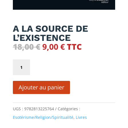
A LA SOURCE DE
L’EXISTENCE
Le
Le
18,00
€
9,00
€
TTC
prix
prix
initial
actuel
quantité
était :
est :
de
18,00 €.
9,00 €.
A
Ajouter au panier
LA
SOURCE
DE
UGS :
9782813225764
Catégories :
L'EXISTENCE
Esotérisme/Religion/Spiritualité
,
Livres