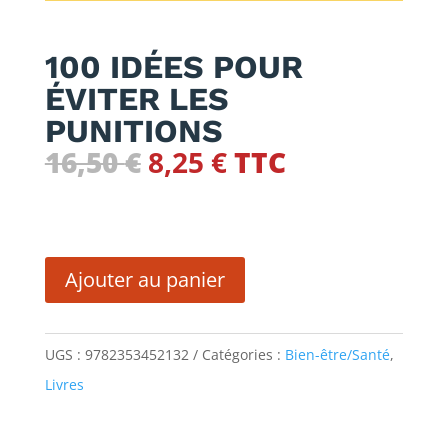
100 IDÉES POUR
ÉVITER LES
PUNITIONS
Le
Le
16,50
€
8,25
€
TTC
prix
prix
initial
actuel
quantité
était :
est :
de
16,50 €.
8,25 €.
Ajouter au panier
100
IDÉES
UGS :
9782353452132
Catégories :
Bien-être/Santé
,
POUR
Livres
ÉVITER
LES