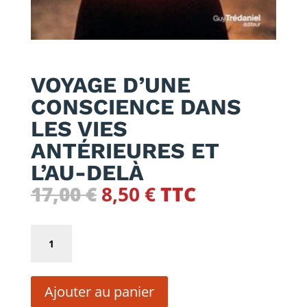
VOYAGE D’UNE
CONSCIENCE DANS
LES VIES
ANTÉRIEURES ET
L’AU-DELÀ
Le
Le
17,00
€
8,50
€
TTC
prix
prix
initial
actuel
quantité
était :
est :
de
17,00 €.
8,50 €.
VOYAGE
Ajouter au panier
D'UNE