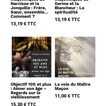
Narcisse et la
Germe et la
Jonquille : Frère,
Blancheur : La
Sœur, ensemble…
spiritualité
Comment ?
13,19
€
TTC
13,19
€
TTC
Objectif 100 et plus
La voie du Maître
: Aimer son âge –
Maçon
Regards sur le
11,00
€
TTC
vieillissement
15,30
€
TTC