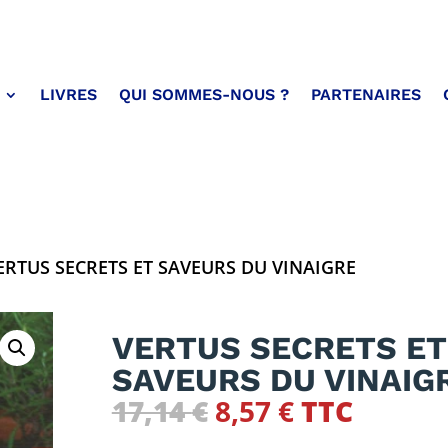
LIVRES
QUI SOMMES-NOUS ?
PARTENAIRES
ERTUS SECRETS ET SAVEURS DU VINAIGRE
VERTUS SECRETS ET
SAVEURS DU VINAIG
Le
Le
17,14
€
8,57
€
TTC
prix
prix