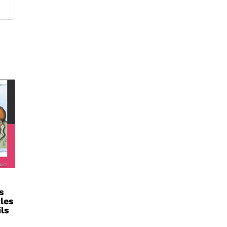
s
cles
ils