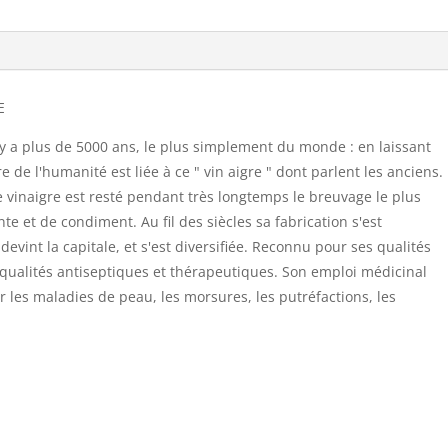
E
il y a plus de 5000 ans, le plus simplement du monde : en laissant
ire de l'humanité est liée à ce " vin aigre " dont parlent les anciens.
 vinaigre est resté pendant très longtemps le breuvage le plus
ante et de condiment. Au fil des siècles sa fabrication s'est
vint la capitale, et s'est diversifiée. Reconnu pour ses qualités
es qualités antiseptiques et thérapeutiques. Son emploi médicinal
our les maladies de peau, les morsures, les putréfactions, les