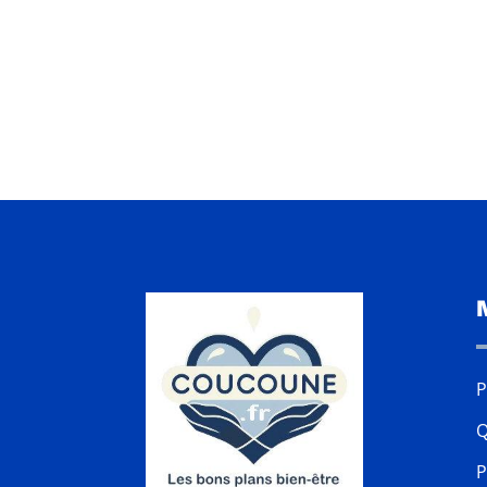
P
Q
P