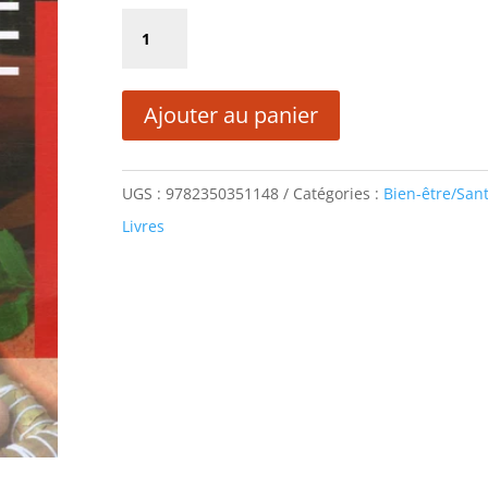
initial
actuel
quantité
était :
est :
de
17,14 €.
8,57 €.
VERTUS
Ajouter au panier
SECRETS
ET
SAVEURS
UGS :
9782350351148
Catégories :
Bien-être/San
DU
Livres
VINAIGRE