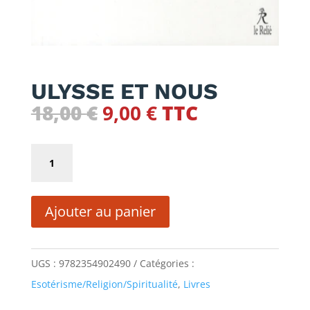
ULYSSE ET NOUS
Le
Le
18,00
€
9,00
€
TTC
prix
prix
initial
actuel
quantité
était :
est :
de
18,00 €.
9,00 €.
ULYSSE
Ajouter au panier
ET
NOUS
UGS :
9782354902490
Catégories :
Esotérisme/Religion/Spiritualité
,
Livres