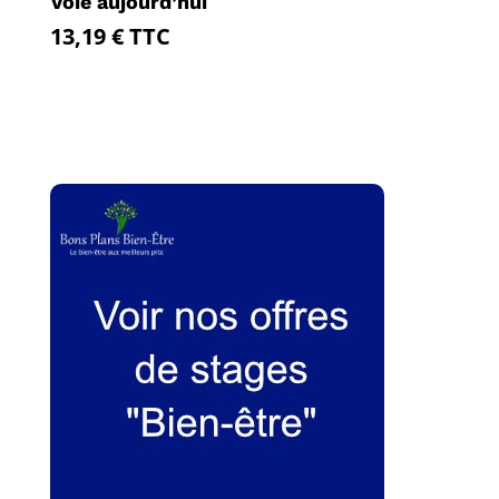
Voie aujourd’hui
13,19
€
TTC