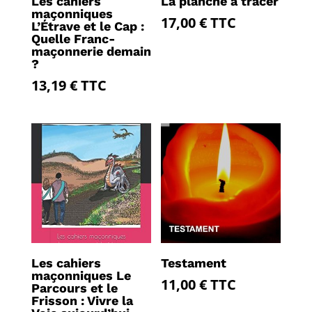
Les cahiers
La planche à tracer
maçonniques
17,00
€
TTC
L’Étrave et le Cap :
Quelle Franc-
maçonnerie demain
?
13,19
€
TTC
Les cahiers
Testament
maçonniques Le
11,00
€
TTC
Parcours et le
Frisson : Vivre la