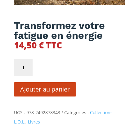
Transformez votre
fatigue en énergie
14,50
€
TTC
quantité
de
Transformez
Ajouter au panier
votre
fatigue
en
UGS :
978-2492878343
Catégories :
Collections
énergie
L.O.L.
,
Livres