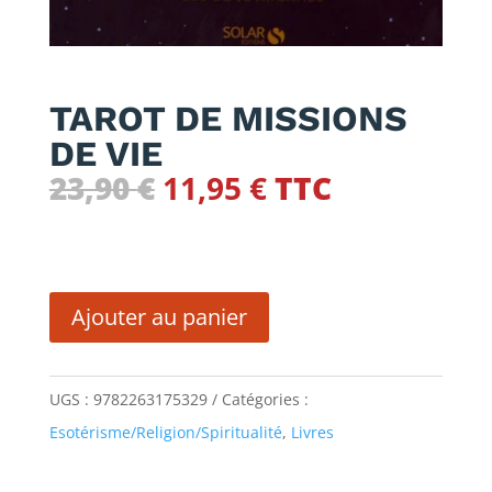
TAROT DE MISSIONS
DE VIE
Le
Le
23,90
€
11,95
€
TTC
prix
prix
initial
actuel
quantité
était :
est :
de
23,90 €.
11,95 €.
Ajouter au panier
TAROT
DE
UGS :
9782263175329
Catégories :
MISSIONS
Esotérisme/Religion/Spiritualité
,
Livres
DE
VIE