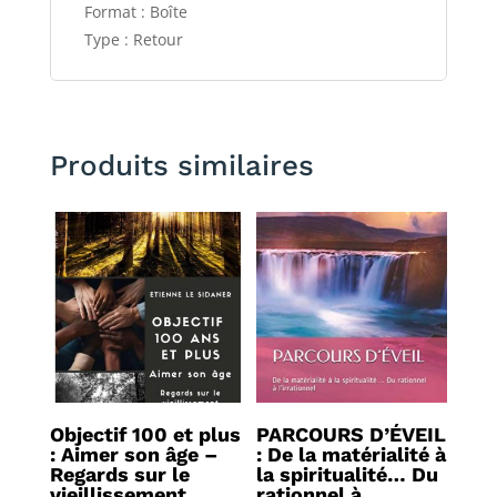
Format : Boîte
Type : Retour
Produits similaires
Objectif 100 et plus
PARCOURS D’ÉVEIL
: Aimer son âge –
: De la matérialité à
Regards sur le
la spiritualité… Du
vieillissement
rationnel à