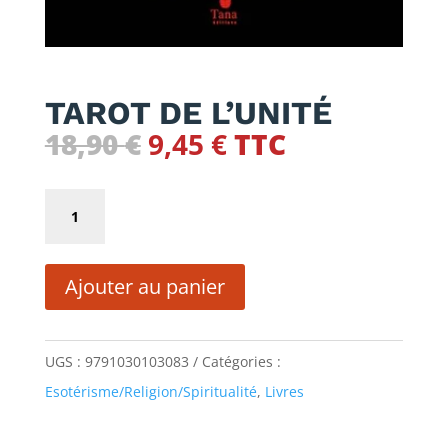
TAROT DE L’UNITÉ
Le
Le
18,90
€
9,45
€
TTC
prix
prix
initial
actuel
quantité
était :
est :
de
18,90 €.
9,45 €.
TAROT
Ajouter au panier
DE
L'UNITÉ
UGS :
9791030103083
Catégories :
Esotérisme/Religion/Spiritualité
,
Livres