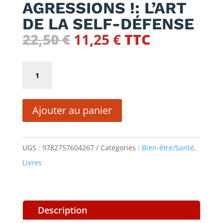
AGRESSIONS !: L’ART
DE LA SELF-DÉFENSE
Le
Le
22,50
€
11,25
€
TTC
prix
prix
initial
actuel
quantité
était :
est :
de
22,50 €.
11,25 €.
STOP
Ajouter au panier
AUX
AGRESSIONS
!:
UGS :
9782757604267
Catégories :
Bien-être/Santé
,
L'ART
Livres
DE
LA
SELF-
Description
DÉFENSE