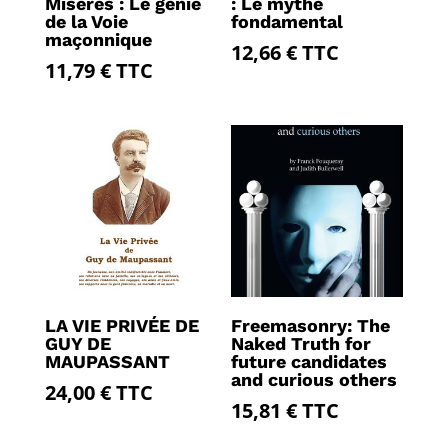
Misères : Le génie
: Le mythe
de la Voie
fondamental
maçonnique
12,66
€
TTC
11,79
€
TTC
LA VIE PRIVÉE DE
Freemasonry: The
GUY DE
Naked Truth for
MAUPASSANT
future candidates
and curious others
24,00
€
TTC
15,81
€
TTC