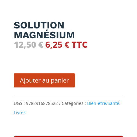
SOLUTION
MAGNÉSIUM
Le
Le
12,50
€
6,25
€
TTC
prix
prix
initial
actuel
quantité
était :
est :
de
12,50 €.
6,25 €.
Ajouter au panier
SOLUTION
MAGNÉSIUM
UGS :
9782916878522
Catégories :
Bien-être/Santé
,
Livres