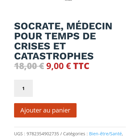
SOCRATE, MÉDECIN
POUR TEMPS DE
CRISES ET
CATASTROPHES
Le
Le
18,00
€
9,00
€
TTC
prix
prix
initial
actuel
quantité
était :
est :
de
18,00 €.
9,00 €.
SOCRATE,
Ajouter au panier
MÉDECIN
POUR
TEMPS
UGS :
9782354902735
Catégories :
Bien-être/Santé
,