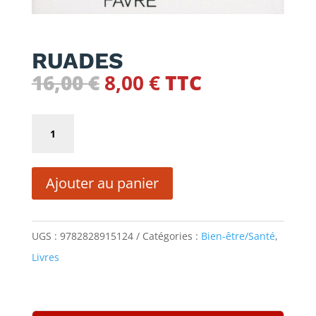
RUADES
Le
Le
16,00
€
8,00
€
TTC
prix
prix
initial
actuel
quantité
était :
est :
de
16,00 €.
8,00 €.
RUADES
Ajouter au panier
UGS :
9782828915124
Catégories :
Bien-être/Santé
,
Livres