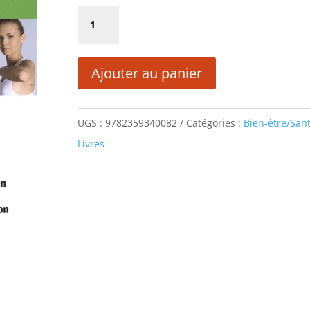
initial
actuel
quantité
était :
est :
de
10,00 €.
5,00 €.
RETROUVEZ
Ajouter au panier
VOTRE
SOUPLESSE
UGS :
9782359340082
Catégories :
Bien-être/San
Livres