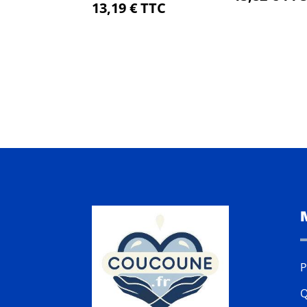
13,19
€
TTC
P
Q