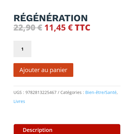
RÉGÉNÉRATION
Le
Le
22,90
€
11,45
€
TTC
prix
prix
initial
actuel
quantité
était :
est :
de
22,90 €.
11,45 €.
RÉGÉNÉRATION
Ajouter au panier
UGS :
9782813225467
Catégories :
Bien-être/Santé
,
Livres
Description