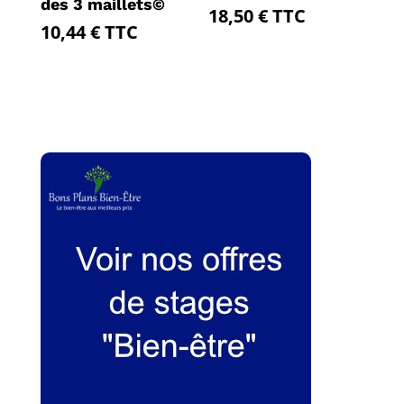
des 3 maillets©
18,50
€
TTC
10,44
€
TTC