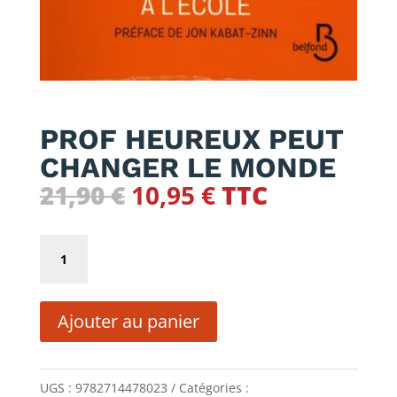
PROF HEUREUX PEUT
CHANGER LE MONDE
Le
Le
21,90
€
10,95
€
TTC
prix
prix
initial
actuel
quantité
était :
est :
de
21,90 €.
10,95 €.
PROF
Ajouter au panier
HEUREUX
PEUT
CHANGER
UGS :
9782714478023
Catégories :