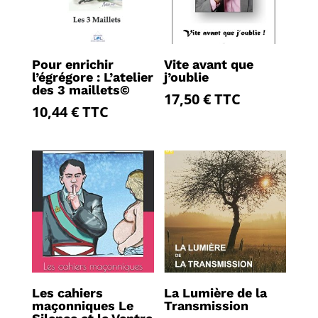
Pour enrichir
Vite avant que
l’égrégore : L’atelier
j’oublie
des 3 maillets©
17,50
€
TTC
10,44
€
TTC
Les cahiers
La Lumière de la
maçonniques Le
Transmission