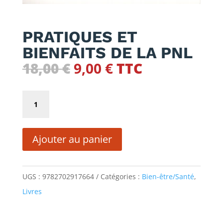
PRATIQUES ET
BIENFAITS DE LA PNL
Le
Le
18,00
€
9,00
€
TTC
prix
prix
initial
actuel
quantité
était :
est :
de
18,00 €.
9,00 €.
PRATIQUES
Ajouter au panier
ET
BIENFAITS
DE
UGS :
9782702917664
Catégories :
Bien-être/Santé
,
LA
Livres
PNL